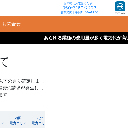
お気軽にお電話ください
050-3160-2223
営業時間｜平日11:00〜19:00
お問合せ
あらゆる業種の使用量が多く電気代が高い
て
以下の通り確定しまし
整費の請求が発生しま
ます。
四国
九州
リア
電力エリア
電力エリア